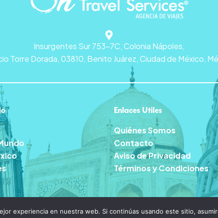
Insurgentes Sur 753-7C, Colonia Nápoles,
icio Torre Dorada, 03810, Benito Juárez, Ciudad de México, Mé
do
Enlaces Utiles
Quiénes Somos
l Mundo
Contacto
éxico
Aviso de Privacidad
es
Términos y Condiciones
jor experiencia en nuestra web. Si continúas usando este sitio, asumi
Puesto en línea por
Vleeko