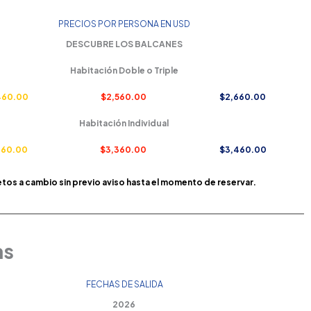
PRECIOS POR PERSONA EN USD
DESCUBRE LOS BALCANES
Habitación Doble o Triple
460.00
$2,560.00
$2,660.00
Habitación Individual
260.00
$3,360.00
$3,460.00
etos a cambio sin previo aviso hasta el momento de reservar.
as
FECHAS DE SALIDA
2026