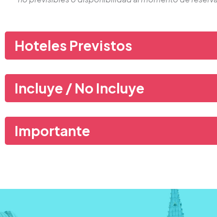
Hoteles Previstos
Incluye / No Incluye
Importante