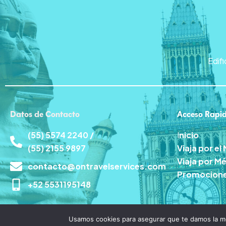
Edif
Datos de Contacto
Acceso Rapi
(55) 5574 2240 /
I
nicio
(55) 2155 9897
Viaja por e
Viaja por M
contacto@ontravelservices.com
Promocion
+52 5531195148
Usamos cookies para asegurar que te damos la me