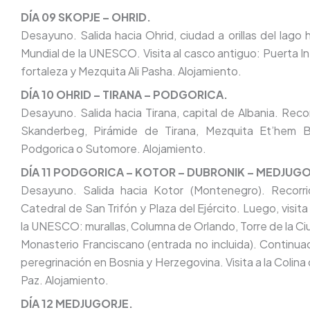
DÍA 09 SKOPJE – OHRID.
Desayuno. Salida hacia Ohrid, ciudad a orillas del lago 
Mundial de la UNESCO. Visita al casco antiguo: Puerta Inf
fortaleza y Mezquita Ali Pasha. Alojamiento.
DÍA 10 OHRID – TIRANA – PODGORICA.
Desayuno. Salida hacia Tirana, capital de Albania. Rec
Skanderbeg, Pirámide de Tirana, Mezquita Et’hem B
Podgorica o Sutomore. Alojamiento.
DÍA 11 PODGORICA – KOTOR – DUBRONIK – MEDJUGO
Desayuno. Salida hacia Kotor (Montenegro). Recorr
Catedral de San Trifón y Plaza del Ejército. Luego, visit
la UNESCO: murallas, Columna de Orlando, Torre de la Ciud
Monasterio Franciscano (entrada no incluida). Continua
peregrinación en Bosnia y Herzegovina. Visita a la Colina d
Paz. Alojamiento.
DÍA 12 MEDJUGORJE.