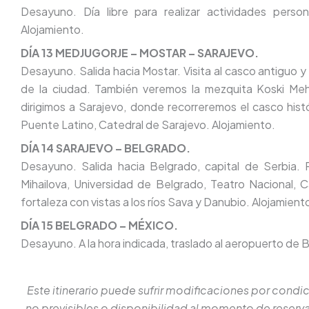
Desayuno. Día libre para realizar actividades person
Alojamiento.
DÍA 13 MEDJUGORJE – MOSTAR – SARAJEVO.
Desayuno. Salida hacia Mostar. Visita al casco antiguo y
de la ciudad. También veremos la mezquita Koski Me
dirigimos a Sarajevo, donde recorreremos el casco hist
Puente Latino, Catedral de Sarajevo. Alojamiento.
DÍA 14 SARAJEVO – BELGRADO.
Desayuno. Salida hacia Belgrado, capital de Serbia. 
Mihailova, Universidad de Belgrado, Teatro Nacional,
fortaleza con vistas a los ríos Sava y Danubio. Alojamient
DÍA 15 BELGRADO – MÉXICO.
Desayuno. A la hora indicada, traslado al aeropuerto de B
Este itinerario puede sufrir modificaciones por condi
no previsibles o disponibilidad al momento de reserva