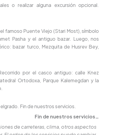
ales o realizar alguna excursión opcional.
 el famoso Puente Viejo (Stari Most), símbolo
hmet Pasha y el antiguo bazar. Luego, nos
órico: bazar turco, Mezquita de Husrev Bey,
Recorrido por el casco antiguo: calle Knez
 Catedral Ortodoxa, Parque Kalemegdan y la
o.
elgrado. Fin de nuestros servicios.
Fin de nuestros servicios…
ciones de carreteras, clima, otros aspectos
r. El orden de los servicios puede cambiar.