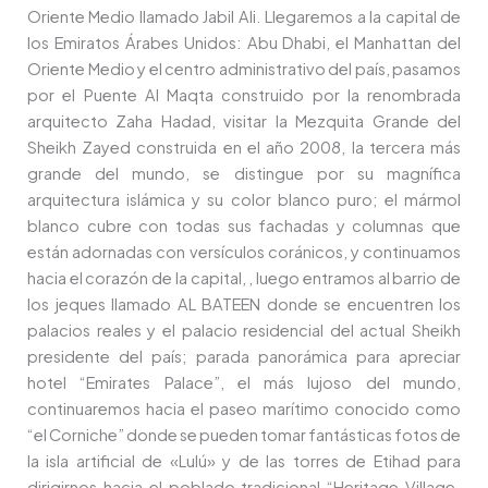
Oriente Medio llamado Jabil Ali. Llegaremos a la capital de
los Emiratos Árabes Unidos: Abu Dhabi, el Manhattan del
Oriente Medio y el centro administrativo del país, pasamos
por el Puente Al Maqta construido por la renombrada
arquitecto Zaha Hadad, visitar la Mezquita Grande del
Sheikh Zayed construida en el año 2008, la tercera más
grande del mundo, se distingue por su magnífica
arquitectura islámica y su color blanco puro; el mármol
blanco cubre con todas sus fachadas y columnas que
están adornadas con versículos coránicos, y continuamos
hacia el corazón de la capital, , luego entramos al barrio de
los jeques llamado AL BATEEN donde se encuentren los
palacios reales y el palacio residencial del actual Sheikh
presidente del país; parada panorámica para apreciar
hotel “Emirates Palace”, el más lujoso del mundo,
continuaremos hacia el paseo marítimo conocido como
“el Corniche” donde se pueden tomar fantásticas fotos de
la isla artificial de «Lulú» y de las torres de Etihad para
dirigirnos hacia el poblado tradicional “Heritage Village.