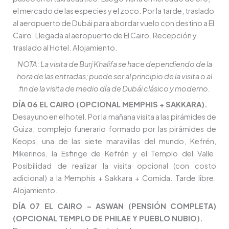
el mercado de las especies y el zoco. Por la tarde, traslado
al aeropuerto de Dubái para abordar vuelo con destino a El
Cairo. Llegada al aeropuerto de El Cairo. Recepción y
traslado al Hotel. Alojamiento.
NOTA: La visita de Burj Khalifa se hace dependiendo de la
hora de las entradas; puede ser al principio de la visita o al
fin de la visita de medio día de Dubái clásico y moderno.
DÍA 06 EL CAIRO (OPCIONAL MEMPHIS + SAKKARA).
Desayuno en el hotel. Por la mañana visita a las pirámides de
Guiza, complejo funerario formado por las pirámides de
Keops, una de las siete maravillas del mundo, Kefrén,
Mikerinos, la Esfinge de Kefrén y el Templo del Valle.
Posibilidad de realizar la visita opcional (con costo
adicional) a la Memphis + Sakkara + Comida. Tarde libre.
Alojamiento.
DÍA 07 EL CAIRO – ASWAN (PENSIÓN COMPLETA)
(OPCIONAL TEMPLO DE PHILAE Y PUEBLO NUBIO).