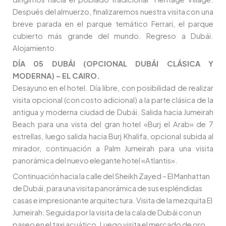
Después del almuerzo, finalizaremos nuestra visita con una
breve parada en el parque temático Ferrari, el parque
cubierto más grande del mundo. Regreso a Dubái.
Alojamiento.
DÍA 05 DUBÁI (OPCIONAL DUBÁI CLÁSICA Y
MODERNA) – EL CAIRO.
Desayuno en el hotel. Día libre, con posibilidad de realizar
visita opcional (con costo adicional) a la parte clásica de la
antigua y moderna ciudad de Dubái. Salida hacia Jumeirah
Beach para una vista del gran hotel «Burj el Arab» de 7
estrellas, luego salida hacia Burj Khalifa, opcional subida al
mirador, continuación a Palm Jumeirah para una visita
panorámica del nuevo elegante hotel «Atlantis».
Continuación hacia la calle del Sheikh Zayed – El Manhattan
de Dubái, para una visita panorámica de sus espléndidas
casas e impresionante arquitectura. Visita de la mezquita El
Jumeirah. Seguida por la visita de la cala de Dubái con un
paseo en el taxi acuático. Luego visita el mercado de oro,