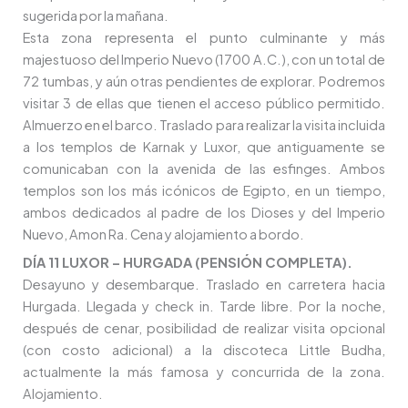
sugerida por la mañana.
Esta zona representa el punto culminante y más
majestuoso del Imperio Nuevo (1700 A.C.), con un total de
72 tumbas, y aún otras pendientes de explorar. Podremos
visitar 3 de ellas que tienen el acceso público permitido.
Almuerzo en el barco. Traslado para realizar la visita incluida
a los templos de Karnak y Luxor, que antiguamente se
comunicaban con la avenida de las esfinges. Ambos
templos son los más icónicos de Egipto, en un tiempo,
ambos dedicados al padre de los Dioses y del Imperio
Nuevo, Amon Ra. Cena y alojamiento a bordo.
DÍA 11 LUXOR – HURGADA (PENSIÓN COMPLETA).
Desayuno y desembarque. Traslado en carretera hacia
Hurgada. Llegada y check in. Tarde libre. Por la noche,
después de cenar, posibilidad de realizar visita opcional
(con costo adicional) a la discoteca Little Budha,
actualmente la más famosa y concurrida de la zona.
Alojamiento.