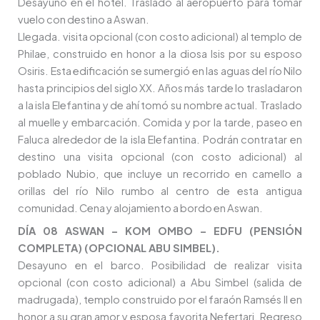
Desayuno en el hotel. Traslado al aeropuerto para tomar
vuelo con destino a Aswan.
Llegada. visita opcional (con costo adicional) al templo de
Philae, construido en honor a la diosa Isis por su esposo
Osiris. Esta edificación se sumergió en las aguas del río Nilo
hasta principios del siglo XX. Años más tarde lo trasladaron
a la isla Elefantina y de ahí tomó su nombre actual. Traslado
al muelle y embarcación. Comida y por la tarde, paseo en
Faluca alrededor de la isla Elefantina. Podrán contratar en
destino una visita opcional (con costo adicional) al
poblado Nubio, que incluye un recorrido en camello a
orillas del río Nilo rumbo al centro de esta antigua
comunidad. Cena y alojamiento a bordo en Aswan.
DÍA 08 ASWAN – KOM OMBO – EDFU (PENSIÓN
COMPLETA) (OPCIONAL ABU SIMBEL).
Desayuno en el barco. Posibilidad de realizar visita
opcional (con costo adicional) a Abu Simbel (salida de
madrugada), templo construido por el faraón Ramsés II en
honor a su gran amor y esposa favorita Nefertari. Regreso