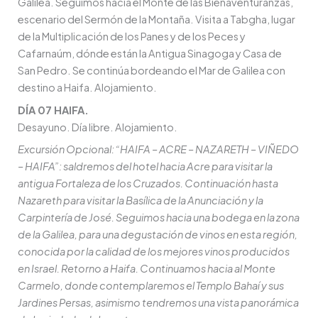
Galilea. Seguimos hacia el Monte de las Bienaventuranzas,
escenario del Sermón de la Montaña. Visita a Tabgha, lugar
de la Multiplicación de los Panes y de los Peces y
Cafarnaúm, dónde están la Antigua Sinagoga y Casa de
San Pedro. Se continúa bordeando el Mar de Galilea con
destino a Haifa. Alojamiento.
DÍA 07 HAIFA.
Desayuno. Día libre. Alojamiento.
Excursión Opcional: “HAIFA – ACRE – NAZARETH – VIÑEDO
– HAIFA”: saldremos del hotel hacia Acre para visitar la
antigua Fortaleza de los Cruzados. Continuación hasta
Nazareth para visitar la Basílica de la Anunciación y la
Carpintería de José. Seguimos hacia una bodega en la zona
de la Galilea, para una degustación de vinos en esta región,
conocida por la calidad de los mejores vinos producidos
en Israel. Retorno a Haifa. Continuamos hacia al Monte
Carmelo, donde contemplaremos el Templo Bahaí y sus
Jardines Persas, asimismo tendremos una vista panorámica