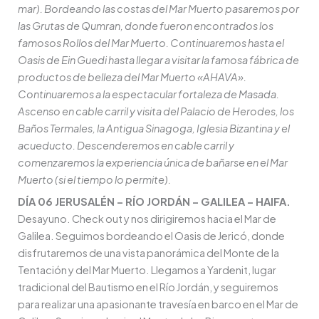
mar). Bordeando las costas del Mar Muerto pasaremos por
las Grutas de Qumran, donde fueron encontrados los
famosos Rollos del Mar Muerto. Continuaremos hasta el
Oasis de Ein Guedi hasta llegar a visitar la famosa fábrica de
productos de belleza del Mar Muerto «AHAVA».
Continuaremos a la espectacular fortaleza de Masada.
Ascenso en cable carril y visita del Palacio de Herodes, los
Baños Termales, la Antigua Sinagoga, Iglesia Bizantina y el
acueducto. Descenderemos en cable carril y
comenzaremos la experiencia única de bañarse en el Mar
Muerto (si el tiempo lo permite).
DÍA 06 JERUSALÉN – RÍO JORDÁN – GALILEA – HAIFA.
Desayuno. Check out y nos dirigiremos hacia el Mar de
Galilea. Seguimos bordeando el Oasis de Jericó, donde
disfrutaremos de una vista panorámica del Monte de la
Tentación y del Mar Muerto. Llegamos a Yardenit, lugar
tradicional del Bautismo en el Río Jordán, y seguiremos
para realizar una apasionante travesía en barco en el Mar de