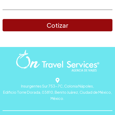
Cotizar
Insurgentes Sur 753-7C, Colonia Nápoles,
Edificio Torre Dorada, 03810, Benito Juárez, Ciudad de México,
México.