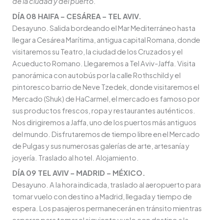
de la ciudad y del puerto.
DÍA 08 HAIFA – CESÁREA – TEL AVIV.
Desayuno. Salida bordeando el Mar Mediterráneo hasta
llegar a Cesárea Marítima, antigua capital Romana, donde
visitaremos su Teatro, la ciudad de los Cruzados y el
Acueducto Romano. Llegaremos a Tel Aviv-Jaffa. Visita
panorámica con autobús por la calle Rothschild y el
pintoresco barrio de Neve Tzedek, donde visitaremos el
Mercado (Shuk) de HaCarmel, el mercado es famoso por
sus productos frescos, ropa y restaurantes auténticos.
Nos dirigiremos a Jaffa, uno de los puertos más antiguos
del mundo. Disfrutaremos de tiempo libre en el Mercado
de Pulgas y sus numerosas galerías de arte, artesanía y
joyería. Traslado al hotel. Alojamiento.
DÍA 09 TEL AVIV – MADRID – MÉXICO.
Desayuno. A la hora indicada, traslado al aeropuerto para
tomar vuelo con destino a Madrid, llegada y tiempo de
espera. Los pasajeros permanecerán en tránsito mientras