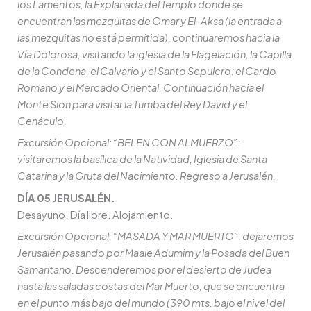
los Lamentos, la Explanada del Templo donde se
encuentran las mezquitas de Omar y El-Aksa (la entrada a
las mezquitas no está permitida), continuaremos hacia la
Vía Dolorosa, visitando la iglesia de la Flagelación, la Capilla
de la Condena, el Calvario y el Santo Sepulcro; el Cardo
Romano y el Mercado Oriental. Continuación hacia el
Monte Sion para visitar la Tumba del Rey David y el
Cenáculo.
Excursión Opcional: “BELEN CON ALMUERZO”:
visitaremos la basílica de la Natividad, Iglesia de Santa
Catarina y la Gruta del Nacimiento. Regreso a Jerusalén.
DÍA 05 JERUSALÉN.
Desayuno. Día libre. Alojamiento.
Excursión Opcional: “MASADA Y MAR MUERTO”: dejaremos
Jerusalén pasando por Maale Adumim y la Posada del Buen
Samaritano. Descenderemos por el desierto de Judea
hasta las saladas costas del Mar Muerto, que se encuentra
en el punto más bajo del mundo (390 mts. bajo el nivel del