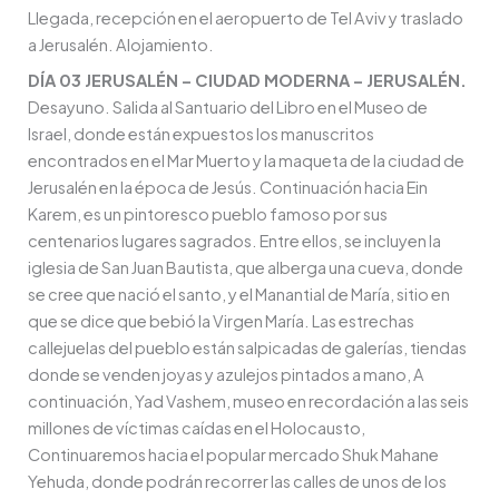
Llegada, recepción en el aeropuerto de Tel Aviv y traslado
a Jerusalén. Alojamiento.
DÍA 03 JERUSALÉN – CIUDAD MODERNA – JERUSALÉN.
Desayuno. Salida al Santuario del Libro en el Museo de
Israel, donde están expuestos los manuscritos
encontrados en el Mar Muerto y la maqueta de la ciudad de
Jerusalén en la época de Jesús. Continuación hacia Ein
Karem, es un pintoresco pueblo famoso por sus
centenarios lugares sagrados. Entre ellos, se incluyen la
iglesia de San Juan Bautista, que alberga una cueva, donde
se cree que nació el santo, y el Manantial de María, sitio en
que se dice que bebió la Virgen María. Las estrechas
callejuelas del pueblo están salpicadas de galerías, tiendas
donde se venden joyas y azulejos pintados a mano, A
continuación, Yad Vashem, museo en recordación a las seis
millones de víctimas caídas en el Holocausto,
Continuaremos hacia el popular mercado Shuk Mahane
Yehuda, donde podrán recorrer las calles de unos de los