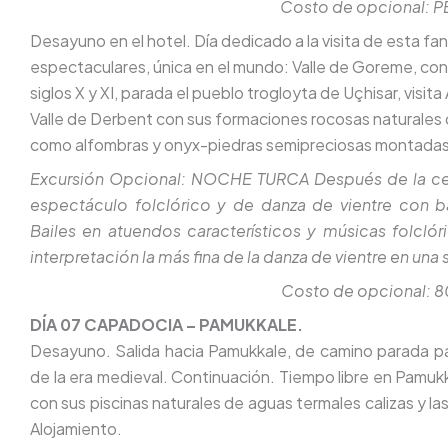
Costo de opcional: 
Desayuno en el hotel. Día dedicado a la visita de esta f
espectaculares, única en el mundo: Valle de Goreme, con s
siglos X y XI, parada el pueblo trogloyta de Uçhisar, visita 
Valle de Derbent con sus formaciones rocosas naturales c
como alfombras y onyx-piedras semipreciosas montadas e
Excursión Opcional: NOCHE TURCA Después de la cena 
espectáculo folclórico y de danza de vientre con ba
Bailes en atuendos característicos y músicas folclór
interpretación la más fina de la danza de vientre en u
Costo de opcional: 
DÍA 07 CAPADOCIA – PAMUKKALE.
Desayuno. Salida hacia Pamukkale, de camino parada par
de la era medieval. Continuación. Tiempo libre en Pamukk
con sus piscinas naturales de aguas termales calizas y la
Alojamiento.