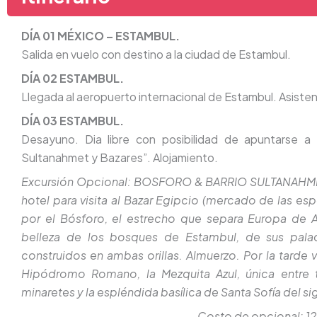
DÍA 01 MÉXICO – ESTAMBUL.
Salida en vuelo con destino a la ciudad de Estambul.
DÍA 02 ESTAMBUL.
Llegada al aeropuerto internacional de Estambul. Asistenc
DÍA 03 ESTAMBUL.
Desayuno. Dia libre con posibilidad de apuntarse a
Sultanahmet y Bazares”. Alojamiento.
Excursión Opcional: BOSFORO & BARRIO SULTANAHMET 
hotel para visita al Bazar Egipcio (mercado de las es
por el Bósforo, el estrecho que separa Europa de 
belleza de los bosques de Estambul, de sus palac
construidos en ambas orillas. Almuerzo. Por la tarde v
Hipódromo Romano, la Mezquita Azul, única entre 
minaretes y la espléndida basílica de Santa Sofía del sig
Costo de opcional: 1