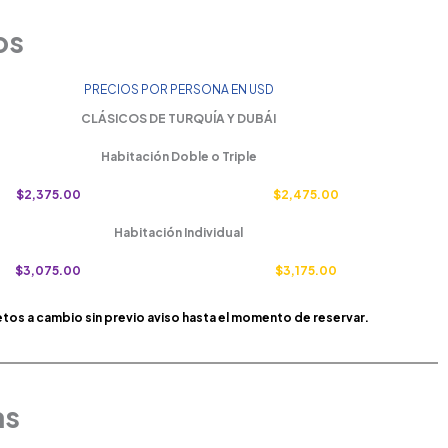
os
PRECIOS POR PERSONA EN USD
CLÁSICOS DE TURQUÍA Y DUBÁI
Habitación Doble o Triple
$2,375.00
$2,475.00
Habitación Individual
$3,075.00
$3,175.00
etos a cambio sin previo aviso hasta el momento de reservar.
as