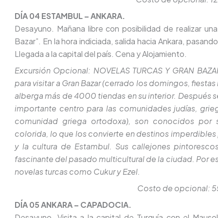
DÍA 04 ESTAMBUL – ANKARA.
Desayuno. Mañana libre con posibilidad de realizar un
Bazar”. En la hora indiciada, salida hacia Ankara, pasand
Llegada a la capital del país. Cena y Alojamiento.
Excursión Opcional: NOVELAS TURCAS Y GRAN BAZAR (
para visitar a Gran Bazar (cerrado los domingos, fiestas 
alberga más de 4000 tiendas en su interior. Después seg
importante centro para las comunidades judías, grie
comunidad griega ortodoxa), son conocidos por su
colorida, lo que los convierte en destinos imperdibles p
y la cultura de Estambul. Sus callejones pintorescos
fascinante del pasado multicultural de la ciudad. Por 
novelas turcas como Cukur y Ezel.
Costo de opcional: 
DÍA 05 ANKARA – CAPADOCIA.
Desayuno. Visita a la capital de Turquía con el Mauso