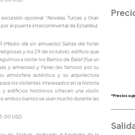
Preci
a excursión opcional “Novelas Turcas y Gran
o por el puente intercontinental de Estambul.
Medio día sin almuerzo) Salida del hotel
religiosas y los 29 de octubre), edificio que
uimos a visitar los Barrios de Balat (fue un
gas y armenias) y Fener (es famoso por su
 atmósfera auténtica y su arquitectura
ara los visitantes interesados en la historia
 y edificios históricos ofrecen una visión
*Precios suj
eso ambos barrios se usan mucho durante las
55.00 USD.
Salid
leo de Ataturk, dedicado al fundador de la