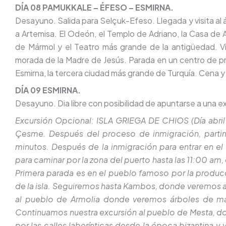
DÍA 08 PAMUKKALE – ÉFESO – ESMIRNA.
Desayuno. Salida para Selçuk-Efeso. Llegada y visita al
a Artemisa. El Odeón, el Templo de Adriano, la Casa de Am
de Mármol y el Teatro más grande de la antigüedad. Vis
morada de la Madre de Jesús. Parada en un centro de pr
Esmirna, la tercera ciudad más grande de Turquía. Cena y
DÍA 09 ESMIRNA.
Desayuno. Dia libre con posibilidad de apuntarse a una e
Excursión Opcional: ISLA GRIEGA DE CHIOS (Día abril 
Çesme. Después del proceso de inmigración, partim
minutos. Después de la inmigración para entrar en el 
para caminar por la zona del puerto hasta las 11:00 a
Primera parada es en el pueblo famoso por la producc
de la isla. Seguiremos hasta Kambos, donde veremos a
al pueblo de Armolia donde veremos árboles de mas
Continuamos nuestra excursión al pueblo de Mesta, 
por las calles laberínticas desde la época bizantina y v