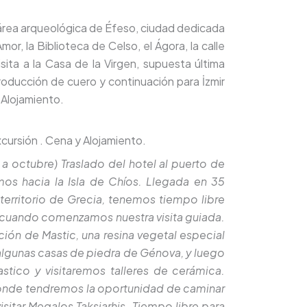
 área arqueológica de Éfeso, ciudad dedicada
or, la Biblioteca de Celso, el Ágora, la calle
ita a la Casa de la Virgen, supuesta última
oducción de cuero y continuación para İzmir
 Alojamiento.
xcursión . Cena y Alojamiento.
a octubre) Traslado del hotel al puerto de
os hacia la Isla de Chíos. Llegada en 35
territorio de Grecia, tenemos tiempo libre
m, cuando comenzamos nuestra visita guiada.
ión de Mastic, una resina vegetal especial
lgunas casas de piedra de Génova, y luego
tico y visitaremos talleres de cerámica.
donde tendremos la oportunidad de caminar
isitar Megalos Taksiarhis. Tiempo libre para