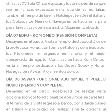
dinastías XVIII a la XX, sus esposas y los príncipes de sangre
real, en tumbas excavadas en la roca de las montañas,
también el Templo de la reina Hatshepsut en Deir el Baharí y
los Colosos de Memnón. Navegaremos hacia Esna para
pasar la esclusa y continuar a Edfu. Alojamiento a bordo.
DÍA 07 EDFU – KOM OMBO (PENSIÓN COMPLETA).
Desayuno en el barco. Visita al templo dedicado al Dios de
la protección Horus, con forma de halcón y construido por
los Ptolomeos; el segundo en tamaño y el mejor
conservado de Egipto. Continuación hacia Kom Ombo;
visita al Templo dedicado a los Dioses Sobek y Horus.
Navegación a Aswan. Alojamiento a bordo.
DÍA 08 ASWAN (OPCIONAL ABU SIMBEL Y PUEBLO
NUBIO) (PENSIÓN COMPLETA).
Desayuno en el barco. Posibilidad de realizar visita
opcional (con costo adicional) de Abu Simbel en carretera;
al término de la visita regreso al barco, por la tarde paseo
en Faluca y posibilidad de realizar la visita opcional al