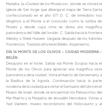
Madaba, la «Ciudad de los Mosaicos», donde se visitará la
iglesia de San Jorge que alberga el mapa de Tierra Santa
confeccionado en el año 571 D. C. de inmediato nos
dirigimos a el Monte a el conocido como la tumba de
Moisés y desde cuya cima se divisa una magnífica
panorámica del Valle del Jordán. C. Salida hacia la frontera
Allenby o Sheik Hussein. Llegada después de los trámites
fronterizos. Traslado al hotel en Belén. Alojamiento.
DÍA 16 MONTE DE LOS OLIVOS – CIUDAD MODERNA –
BELÉN.
Desayuno en el hotel. Salida vía Monte Scopus hacia el
Monte de los Olivos para apreciar una magnífica vista
panorámica de la ciudad. Visita al Huerto de Getsemaní y a
la Basílica de la Agonía. Continuación hacia la parte
moderna de la ciudad para visitar el Santuario del Libro en el
Museo de Israel, donde se encuentran los Manuscritos del
Mar Muerto y la Maqueta de Jerusalén Herodiana. Visitas a
Yad Vashem, museo recordatorio del Holocausto y al