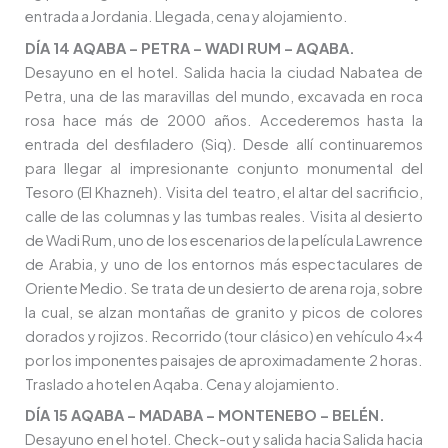
entrada a Jordania. Llegada, cena y alojamiento.
DÍA 14 AQABA – PETRA – WADI RUM – AQABA.
Desayuno en el hotel. Salida hacia la ciudad Nabatea de
Petra, una de las maravillas del mundo, excavada en roca
rosa hace más de 2000 años. Accederemos hasta la
entrada del desfiladero (Siq). Desde allí continuaremos
para llegar al impresionante conjunto monumental del
Tesoro (El Khazneh). Visita del teatro, el altar del sacrificio,
calle de las columnas y las tumbas reales. Visita al desierto
de Wadi Rum, uno de los escenarios de la película Lawrence
de Arabia, y uno de los entornos más espectaculares de
Oriente Medio. Se trata de un desierto de arena roja, sobre
la cual, se alzan montañas de granito y picos de colores
dorados y rojizos. Recorrido (tour clásico) en vehículo 4×4
por los imponentes paisajes de aproximadamente 2 horas.
Traslado a hotel en Aqaba. Cena y alojamiento.
DÍA 15 AQABA – MADABA – MONTENEBO – BELÉN.
Desayuno en el hotel. Check-out y salida hacia Salida hacia