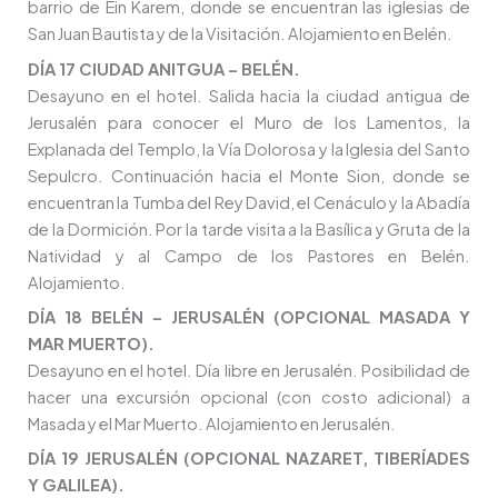
barrio de Ein Karem, donde se encuentran las iglesias de
San Juan Bautista y de la Visitación. Alojamiento en Belén.
DÍA 17 CIUDAD ANITGUA – BELÉN.
Desayuno en el hotel. Salida hacia la ciudad antigua de
Jerusalén para conocer el Muro de los Lamentos, la
Explanada del Templo, la Vía Dolorosa y la Iglesia del Santo
Sepulcro. Continuación hacia el Monte Sion, donde se
encuentran la Tumba del Rey David, el Cenáculo y la Abadía
de la Dormición. Por la tarde visita a la Basílica y Gruta de la
Natividad y al Campo de los Pastores en Belén.
Alojamiento.
DÍA 18 BELÉN – JERUSALÉN (OPCIONAL MASADA Y
MAR MUERTO).
Desayuno en el hotel. Día libre en Jerusalén. Posibilidad de
hacer una excursión opcional (con costo adicional) a
Masada y el Mar Muerto. Alojamiento en Jerusalén.
DÍA 19 JERUSALÉN (OPCIONAL NAZARET, TIBERÍADES
Y GALILEA).