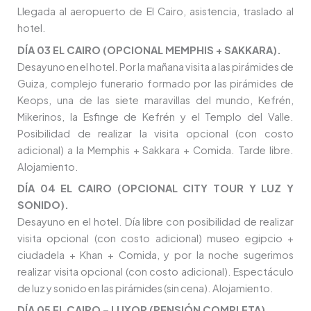
Llegada al aeropuerto de El Cairo, asistencia, traslado al
hotel.
DÍA 03 EL CAIRO (OPCIONAL MEMPHIS + SAKKARA).
Desayuno en el hotel. Por la mañana visita a las pirámides de
Guiza, complejo funerario formado por las pirámides de
Keops, una de las siete maravillas del mundo, Kefrén,
Mikerinos, la Esfinge de Kefrén y el Templo del Valle.
Posibilidad de realizar la visita opcional (con costo
adicional) a la Memphis + Sakkara + Comida. Tarde libre.
Alojamiento.
DÍA 04 EL CAIRO (OPCIONAL CITY TOUR Y LUZ Y
SONIDO).
Desayuno en el hotel. Día libre con posibilidad de realizar
visita opcional (con costo adicional) museo egipcio +
ciudadela + Khan + Comida, y por la noche sugerimos
realizar visita opcional (con costo adicional). Espectáculo
de luz y sonido en las pirámides (sin cena). Alojamiento.
DÍA 05 EL CAIRO – LUXOR (PENSIÓN COMPLETA).