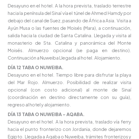
Desayuno en el hotel. A la hora prevista, traslado terrestre
hacia la península del Sinaí vía el túnel de Ahmed Hamdy por
debajo del canal de Suez, pasando de África a Asia. Visita a
Ayún Musa o las fuentes de Moisés (Mara), a continuación,
salida hacia la ciudad de Santa Catalina. Llegada y visita al
monasterio de Sta. Catalina y panorámica del Monte
Moisés. Almuerzo opcional (se paga en destino).
Continuación a Nuweiba Llegada al hotel. Alojamiento.
DÍA 12 TABA O NUWEIBA.
Desayuno en el hotel. Tiempo libre para disfrutar la playa
del Mar Rojo. Almuerzo. Posibilidad de realizar visita
opcional (con costo adicional) al monte de Sinaí
(coordinación en destino directamente con su guía),
regreso al hotel y alojamiento.
DÍA 13 TABA O NUWEIBA – AQABA.
Desayuno en el hotel. A la hora prevista, traslado vía ferry
hacia el punto fronterizo con Jordania, donde dejaremos
Egipto. Llegada a Aqaba o Nuweiba, trámites fronterizos y