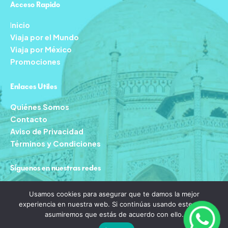
Acceso Rapido
I
nicio
Viaja por el Mundo
Viaja por México
Promociones
Enlaces Utiles
Quiénes Somos
Contacto
Aviso de Privacidad
Términos y Condiciones
Síguenos en nuestras redes
F
I
T
Y
Usamos cookies para asegurar que te damos la mejor
a
n
i
o
experiencia en nuestra web. Si continúas usando este sitio,
c
s
k
u
asumiremos que estás de acuerdo con ello.
e
t
t
t
b
a
o
u