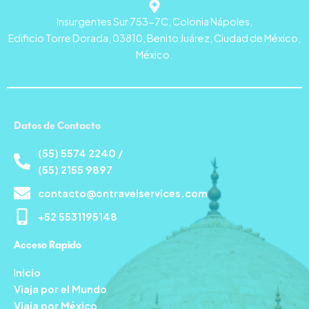
Insurgentes Sur 753-7C, Colonia Nápoles,
Edificio Torre Dorada, 03810, Benito Juárez, Ciudad de México,
México.
Datos de Contacto
(55) 5574 2240 /
(55) 2155 9897
contacto@ontravelservices.com
+52 5531195148
Acceso Rapido
I
nicio
Viaja por el Mundo
Viaja por México