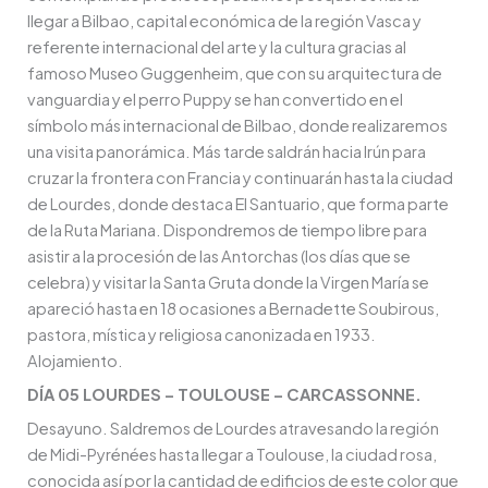
llegar a Bilbao, capital económica de la región Vasca y
referente internacional del arte y la cultura gracias al
famoso Museo Guggenheim, que con su arquitectura de
vanguardia y el perro Puppy se han convertido en el
símbolo más internacional de Bilbao, donde realizaremos
una visita panorámica. Más tarde saldrán hacia Irún para
cruzar la frontera con Francia y continuarán hasta la ciudad
de Lourdes, donde destaca El Santuario, que forma parte
de la Ruta Mariana. Dispondremos de tiempo libre para
asistir a la procesión de las Antorchas (los días que se
celebra) y visitar la Santa Gruta donde la Virgen María se
apareció hasta en 18 ocasiones a Bernadette Soubirous,
pastora, mística y religiosa canonizada en 1933.
Alojamiento.
DÍA 05 LOURDES – TOULOUSE – CARCASSONNE.
Desayuno. Saldremos de Lourdes atravesando la región
de Midi-Pyrénées hasta llegar a Toulouse, la ciudad rosa,
conocida así por la cantidad de edificios de este color que