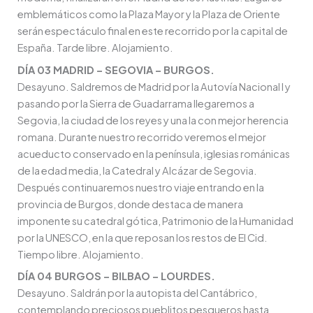
emblemáticos como la Plaza Mayor y la Plaza de Oriente
serán espectáculo final en este recorrido por la capital de
España. Tarde libre. Alojamiento.
DÍA 03 MADRID – SEGOVIA – BURGOS.
Desayuno. Saldremos de Madrid por la Autovía Nacional I y
pasando por la Sierra de Guadarrama llegaremos a
Segovia, la ciudad de los reyes y una la con mejor herencia
romana. Durante nuestro recorrido veremos el mejor
acueducto conservado en la península, iglesias románicas
de la edad media, la Catedral y Alcázar de Segovia.
Después continuaremos nuestro viaje entrando en la
provincia de Burgos, donde destaca de manera
imponente su catedral gótica, Patrimonio de la Humanidad
por la UNESCO, en la que reposan los restos de El Cid.
Tiempo libre. Alojamiento.
DÍA 04 BURGOS – BILBAO – LOURDES.
Desayuno. Saldrán por la autopista del Cantábrico,
contemplando preciosos pueblitos pesqueros hasta