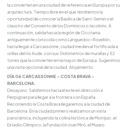
la convierten en una ciudad de referencia en Europa por su
arquitectura. Tiempo libre en el que tendremos la
oportunidad de conocer la Basílica de Saint-Sernin o el
claustro del Convento de los Dominicos o Jacobins. A
continuación, salida hacia la región de Occitania,
antiguamente conocida como Languedoc-Rosellón,
hasta llegar a Carcassonne, ciudad medieval fortificada a
orillas del río Aude, con sus 3 kilómetros de murallas y 52
torres que la convierten en la mayor de Europa. Sugerimos
una visita opcional de la ciudad. Alojamiento.
DÍA 06 CARCASSONNE – COSTA BRAVA –
BARCELONA.
Desayuno. Saldremos hacia el este en dirección a
Perpignan para llegar a la frontera con España.
Recorriendo la Costa Brava llegaremos a la ciudad de
Barcelona. En la ciudad primero realizamos un visita
panorámica, incluyendo la colina histórica de Montjuic, el
Estadio Olímpico, la Fundación Joan Miró, el Museo