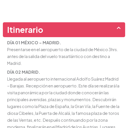
Itinerario
DÍA 01 MÉXICO – MADRID.
Presentarse en el aeropuerto de la ciudad de México 3hrs.
antes de la salida del vuelo trasatlántico con destino a
Madrid.
DÍA 02 MADRID.
Llegada al aeropuerto internacional Adolfo Suárez Madrid
– Barajas. Recepción en aeropuerto. Este día se realizará la
visita panorámica por la ciudad donde conocerán las
principales avenidas, plazas y monumentos. Descubrirán
lugares como la Plaza de España, la Gran Vía, la Fuente de la
diosa Cibeles, la Puerta de Alcalá, la famosa plaza de toros
de las Ventas, etc. Después continuando por la zona
moderna, finalizarán en el Madrid de los Austrias. Lugares