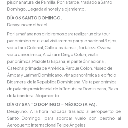
piscina natural de Palmilla. Por la tarde, traslado a Santo
Domingo. Llegada al hotel y alojamiento.
DÍA 06 SANTO DOMINGO.
Desayuno en el hotel.
Por la mañana nos dirigiremos para realizar un city tour
panorámico en el cual visitaremos parque nacional 3 ojos,
visita faro Colonial, Calle a las damas, fortaleza Ozama
visita panorámica, Alcázar e Diego Colon, visita
panorámica, Plazoleta España, el panteón nacional,
Catedral primada de América, Parque Colon, Museo de
Ámbar y Larimar Dominicano, vista panorámica al edificio
Bicameral de la Republica Dominicana, Visita panorámica
de palacio presidencial de la Republica Dominicana, Plaza
de la bandera. Alojamiento.
DÍA 07 SANTO DOMINGO – MÉXICO (AIFA).
Desayuno. A la hora indicada traslado al aeropuerto de
Santo Domingo, para abordar vuelo con destino al
Aeropuerto Internacional Felipe Ángeles.