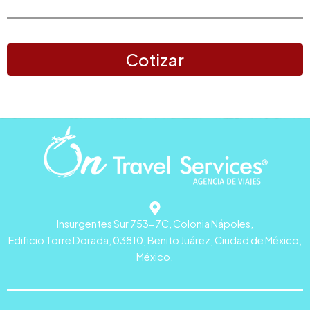
Cotizar
Insurgentes Sur 753-7C, Colonia Nápoles,
Edificio Torre Dorada, 03810, Benito Juárez, Ciudad de México,
México.