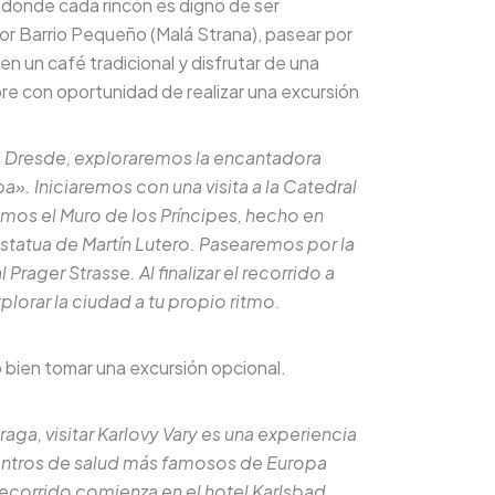
 donde cada rincón es digno de ser
r Barrio Pequeño (Malá Strana), pasear por
en un café tradicional y disfrutar de una
bre con oportunidad de realizar una excursión
a Dresde, exploraremos la encantadora
a». Iniciaremos con una visita a la Catedral
mos el Muro de los Príncipes, hecho en
statua de Martín Lutero. Pasearemos por la
 Prager Strasse. Al finalizar el recorrido a
orar la ciudad a tu propio ritmo.
o bien tomar una excursión opcional.
aga, visitar Karlovy Vary es una experiencia
centros de salud más famosos de Europa
recorrido comienza en el hotel Karlsbad