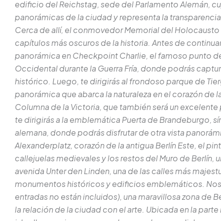
edificio del Reichstag, sede del Parlamento Alemán, cuy
panorámicas de la ciudad y representa la transparenc
Cerca de allí, el conmovedor Memorial del Holocausto t
capítulos más oscuros de la historia. Antes de continua
panorámica en Checkpoint Charlie, el famoso punto de c
Occidental durante la Guerra Fría, donde podrás captu
histórico. Luego, te dirigirás al frondoso parque de Tie
panorámica que abarca la naturaleza en el corazón de la
Columna de la Victoria, que también será un excelente 
te dirigirás a la emblemática Puerta de Brandeburgo, sí
alemana, donde podrás disfrutar de otra vista panorá
Alexanderplatz, corazón de la antigua Berlín Este, el pi
callejuelas medievales y los restos del Muro de Berlín, u
avenida Unter den Linden, una de las calles más majestuo
monumentos históricos y edificios emblemáticos. Nos 
entradas no están incluidos), una maravillosa zona de Be
la relación de la ciudad con el arte. Ubicada en la parte n