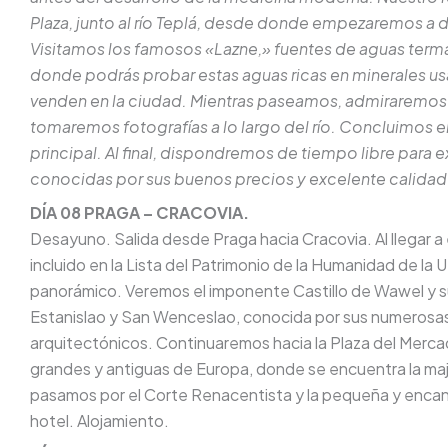
Plaza, junto al río Teplá, desde donde empezaremos a 
Visitamos los famosos «Lazne,» fuentes de aguas termal
donde podrás probar estas aguas ricas en minerales usa
venden en la ciudad. Mientras paseamos, admiraremos la
tomaremos fotografías a lo largo del río. Concluimos el
principal. Al final, dispondremos de tiempo libre para 
conocidas por sus buenos precios y excelente calida
DÍA 08 PRAGA – CRACOVIA.
Desayuno. Salida desde Praga hacia Cracovia. Al llegar a 
incluido en la Lista del Patrimonio de la Humanidad de 
panorámico. Veremos el imponente Castillo de Wawel y su
Estanislao y San Wenceslao, conocida por sus numerosas c
arquitectónicos. Continuaremos hacia la Plaza del Merca
grandes y antiguas de Europa, donde se encuentra la ma
pasamos por el Corte Renacentista y la pequeña y encant
hotel. Alojamiento.