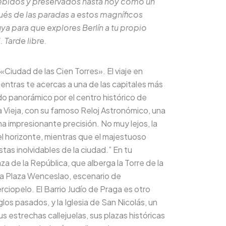
ebidos y preservados hasta hoy como un
pués de las paradas a estos magníficos
tuya para que explores Berlín a tu propio
 Tarde libre.
Ciudad de las Cien Torres». El viaje en
entras te acercas a una de las capitales más
do panorámico por el centro histórico de
a Vieja, con su famoso Reloj Astronómico, una
 impresionante precisión. No muy lejos, la
 el horizonte, mientras que el majestuoso
tas inolvidables de la ciudad.” En tu
za de la República, que alberga la Torre de la
y la Plaza Wenceslao, escenario de
ciopelo. El Barrio Judío de Praga es otro
glos pasados, y la Iglesia de San Nicolás, un
 estrechas callejuelas, sus plazas históricas