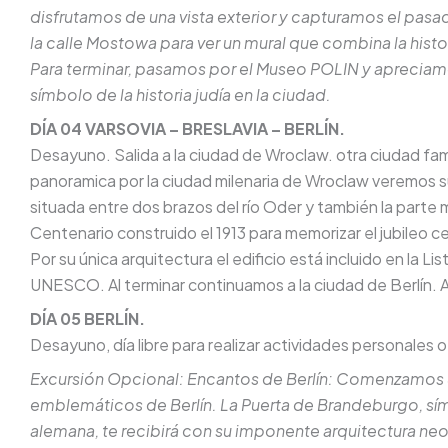
disfrutamos de una vista exterior y capturamos el pasa
la calle Mostowa para ver un mural que combina la hist
Para terminar, pasamos por el Museo POLIN y apreciamo
símbolo de la historia judía en la ciudad.
DÍA 04 VARSOVIA – BRESLAVIA – BERLÍN.
Desayuno. Salida a la ciudad de Wroclaw. otra ciudad fam
panoramica por la ciudad milenaria de Wroclaw veremos su p
situada entre dos brazos del río Oder y también la parte 
Centenario construido el 1913 para memorizar el jubileo ce
Por su única arquitectura el edificio está incluido en la L
UNESCO. Al terminar continuamos a la ciudad de Berlín. 
DÍA 05 BERLÍN.
Desayuno, día libre para realizar actividades personales 
Excursión Opcional: Encantos de Berlín: Comenzamos u
emblemáticos de Berlín. La Puerta de Brandeburgo, símb
alemana, te recibirá con su imponente arquitectura neocl