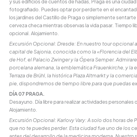
y sus edificios de cuentos de hadas, Praga es una ciudad
fotografiado. Puedes optar por perderte en el encantado
los jardines del Castillo de Praga o simplemente sentarte 
cerveza checa mientras observas la vida pasar. Tiempo li
opcional. Alojamiento.
Excursión Opcional: Dresde: En nuestro tour opcional 
capital de Sajonia, conocida como la «Florencia del Elb
de Hof, el Palacio Zwinger y la Ópera Semper. Admirare
porcelana alemana, la emblemática Frauenkirche, y la e
Terraza de Brühl, la histórica Plaza Altmarkt y la comercial
pie, dispondremos de tiempo libre para que puedas expl
DÍA 07 PRAGA.
Desayuno. Día libre para realizar actividades personales 
Alojamiento.
Excursión Opcional: Karlovy Vary: A solo dos horas de Pr
que no te puedes perder. Esta ciudad fue uno de los 
antes del desarrollo de la medicina moderna. Nuestro 