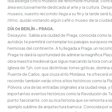
isla alberga cinco museos de renombre mundial, conc
área exclusivamente dedicada al arte y la cultura. Des
museos, nuestro recorrido llega a su fin y la tarde será 
ritmo, quizás visitando algún café o museo de la ciudad.
DÍA 06 BERLÍN – PRAGA.
Desayuno. Salida a la ciudad de Praga, conocida como la «
autobús te permitirá contemplar los paisajes europeos mi
hermosas del continente. A tu llegada a Praga, un recorri
Praga te dará la oportunidad de admirar la magnífica Plaz
obra maestra medieval que sigue marcando la hora con una
Iglesia de Týn, con sus distintivas torres góticas, domina
Puente de Carlos, que cruza el río Moldava, te ofrecerá vis
recorrido también verás otros sitios históricos como la Pla
Pólvora, una de las entradas originales a la ciudad vieja, 
importantes eventos históricos como la Revolución de Ter
punto fascinante, con su rica historia que se remonta a si
ejemplo sublime de arquitectura barroca. Conocida por sus