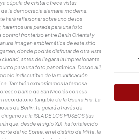
a cúpula de cristal ofrece vistas
ia de la democracia alemana moderna.
e hará reflexionar sobre uno de los
r, haremos una parada para una foto
ontrol fronterizo entre Berlín Oriental y
rar una imagen emblemática de este sitio
rgarten, donde podrás disfrutar de otra vista
 ciudad, antes de llegar a la impresionante
punto para una foto panorámica. Desde allí,
mbolo indiscutible de la reunificación
mica. También exploráramos la famosa
ntoresco barrio de San Nicolás con sus
n recordatorio tangible de la Guerra Fría. La
sas de Berlín, te guiará a través de
dirigimos a la ISLA DE LOS MUSEOS (las
rlín que, desde el siglo XIX, ha fortalecido
orte del río Spree, en el distrito de Mitte, la