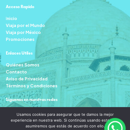
Acceso Rapido
I
nicio
Viaja por el Mundo
Viaja por México
Promociones
Enlaces Utiles
Quiénes Somos
Contacto
Aviso de Privacidad
Términos y Condiciones
Síguenos en nuestras redes
F
I
T
Y
Usamos cookies para asegurar que te damos la mejor
a
n
i
o
experiencia en nuestra web. Si continúas usando este sitio,
c
s
k
u
asumiremos que estás de acuerdo con ello.
e
t
t
t