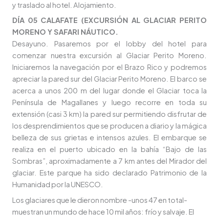
y traslado al hotel. Alojamiento.
DÍA 05 CALAFATE (EXCURSIÓN AL GLACIAR PERITO
MORENO Y SAFARI NÁUTICO.
Desayuno. Pasaremos por el lobby del hotel para
comenzar nuestra excursión al Glaciar Perito Moreno.
Iniciaremos la navegación por el Brazo Rico y podremos
apreciar la pared sur del Glaciar Perito Moreno. El barco se
acerca a unos 200 m del lugar donde el Glaciar toca la
Península de Magallanes y luego recorre en toda su
extensión (casi 3 km) la pared sur permitiendo disfrutar de
los desprendimientos que se producen a diario y la mágica
belleza de sus grietas e intensos azules. El embarque se
realiza en el puerto ubicado en la bahía “Bajo de las
Sombras”, aproximadamente a 7 km antes del Mirador del
glaciar. Este parque ha sido declarado Patrimonio de la
Humanidad por la UNESCO.
Los glaciares que le dieron nombre -unos 47 en total-
muestran un mundo de hace 10 mil años: frío y salvaje. El