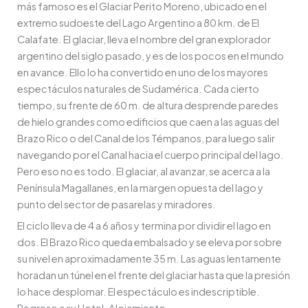
más famoso es el Glaciar Perito Moreno, ubicado en el
extremo sudoeste del Lago Argentino a 80 km. de El
Calafate. El glaciar, lleva el nombre del gran explorador
argentino del siglo pasado, y es de los pocos en el mundo
en avance. Ello lo ha convertido en uno de los mayores
espectáculos naturales de Sudamérica. Cada cierto
tiempo, su frente de 60 m. de altura desprende paredes
de hielo grandes como edificios que caen a las aguas del
Brazo Rico o del Canal de los Témpanos, para luego salir
navegando por el Canal hacia el cuerpo principal del lago.
Pero eso no es todo. El glaciar, al avanzar, se acerca a la
Península Magallanes, en la margen opuesta del lago y
punto del sector de pasarelas y miradores.
El ciclo lleva de 4 a 6 años y termina por dividir el lago en
dos. El Brazo Rico queda embalsado y se eleva por sobre
su nivel en aproximadamente 35 m. Las aguas lentamente
horadan un túnel en el frente del glaciar hasta que la presión
lo hace desplomar. El espectáculo es indescriptible.
Regreso a su Hotel. Alojamiento.