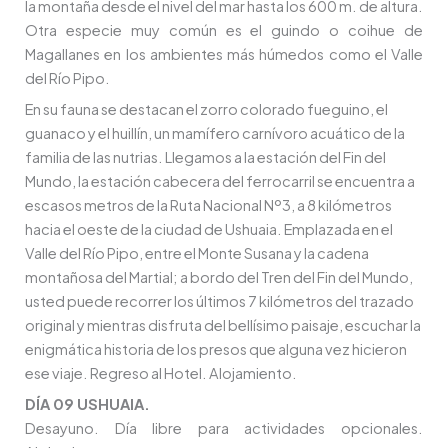
la montaña desde el nivel del mar hasta los 600 m. de altura.
Otra especie muy común es el guindo o coihue de
Magallanes en los ambientes más húmedos como el Valle
del Río Pipo.
En su fauna se destacan el zorro colorado fueguino, el
guanaco y el huillín, un mamífero carnívoro acuático de la
familia de las nutrias. Llegamos a la estación del Fin del
Mundo, la estación cabecera del ferrocarril se encuentra a
escasos metros de la Ruta Nacional Nº3, a 8 kilómetros
hacia el oeste de la ciudad de Ushuaia. Emplazada en el
Valle del Río Pipo, entre el Monte Susana y la cadena
montañosa del Martial; a bordo del Tren del Fin del Mundo,
usted puede recorrer los últimos 7 kilómetros del trazado
original y mientras disfruta del bellísimo paisaje, escuchar la
enigmática historia de los presos que alguna vez hicieron
ese viaje. Regreso al Hotel. Alojamiento.
DÍA 09 USHUAIA.
Desayuno. Día libre para actividades opcionales.