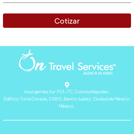
Cotizar
Insurgentes Sur 753-7C, Colonia Nápoles,
Edificio Torre Dorada, 03810, Benito Juárez, Ciudad de México,
México.