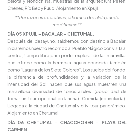
pelota y Nohoch Ná, muestras de la arquitectura Petén,
Chenes, Río Bec y Puuc. Alojamiento en Xpujil.
**Por razones operativas, el horario de salida puede
modificarse**
DÍA 05 XPUJIL – BACALAR – CHETUMAL.
Después del desayuno, saldremos con destino a Bacalar,
iniciaremos nuestro recorrido al Pueblo Mágico con visita al
centro, tiempo libre para poder explorar de las maravillas
que ofrece como la hermosa laguna conocida también
como “Laguna de los Siete Colores”. Los suelos del fondo,
la diferencia de profundidades y la variación de la
intensidad del Sol, hacen que sus aguas muestren una
maravillosa diversidad de tonos azules. (posibilidad de
tomar un tour opcional en lancha). Comida (no incluida).
Llegada a la ciudad de Chetumal y city tour panorámico.
Alojamiento en Chetumal.
DÍA 06 CHETUMAL – CHACCHOBEN – PLAYA DEL
CARMEN.