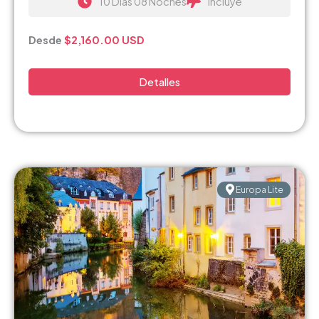
10 Días 08 Noches
Incluye
Desde
$2,160.00
USD
Detalles
Europa Lite