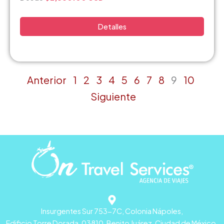
Detalles
Anterior
1
2
3
4
5
6
7
8
9
10
Siguiente
Insurgentes Sur 753-7C, Colonia Nápoles,
Edificio Torre Dorada, 03810, Benito Juárez, Ciudad de México,