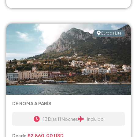
Europa Lite
DE ROMA A PARÍS
13 Días 11 Noches
Incluido
Desde
$2,860.00
USD