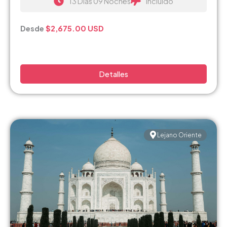
13 Días 09 Noches
Incluido
Desde
$2,675.00 USD
Detalles
Lejano Oriente