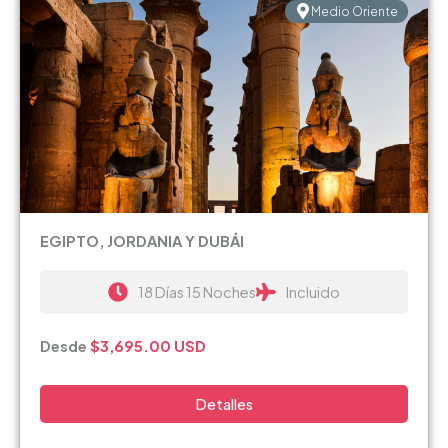
Medio Oriente
EGIPTO, JORDANIA Y DUBÁI
18 Días 15 Noches
Incluido
Desde
$3,695.00
USD
Detalles