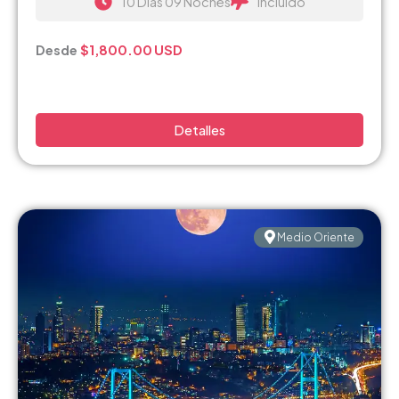
10 Días 09 Noches
Incluido
Desde
$1
,800.00
USD
Detalles
Medio Oriente